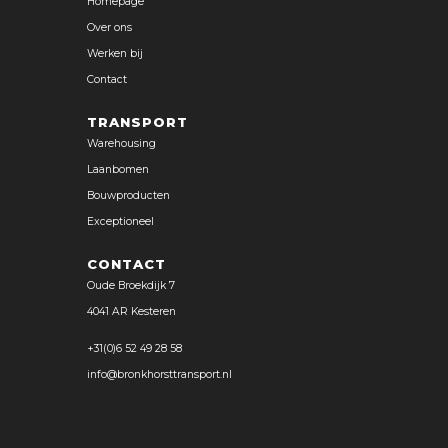
Homepage
Over ons
Werken bij
Contact
TRANSPORT
Warehousing
Laanbomen
Bouwproducten
Exceptioneel
CONTACT
Oude Broekdijk 7
4041 AR Kesteren
+31(0)6 52 49 28 58
info@bronkhorsttransport.nl